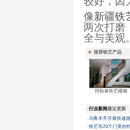
较好，因
像
新疆铁
两次打磨
全与美观
推荐铁艺产品
阿勒泰铁艺楼梯
·
行业新闻
最近更新
·
乌鲁木齐开展快速
·
铁艺等20个门类的