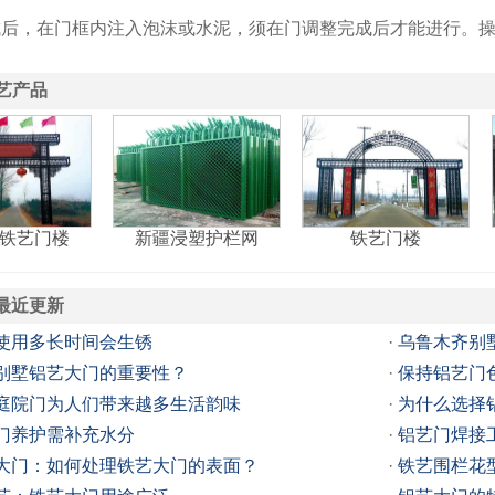
成后，在门框内注入泡沫或水泥，须在门调整完成后才能进行。
艺产品
铁艺门楼
新疆浸塑护栏网
铁艺门楼
最近更新
使用多长时间会生锈
·
乌鲁木齐别
别墅铝艺大门的重要性？
·
保持铝艺门
庭院门为人们带来越多生活韵味
·
为什么选择
门养护需补充水分
·
铝艺门焊接
大门：如何处理铁艺大门的表面？
·
铁艺围栏花