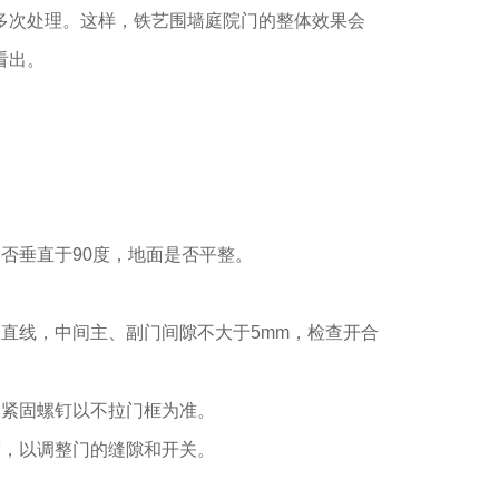
多次处理。这样，铁艺围墙庭院门的整体效果会
看出。
1
2
3
。
否垂直于90度，地面是否平整。
直线，中间主、副门间隙不大于5mm，检查开合
。紧固螺钉以不拉门框为准。
度，以调整门的缝隙和开关。