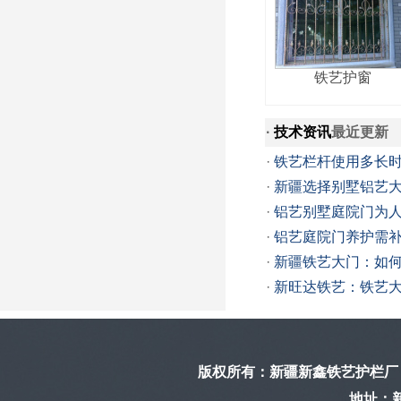
铁艺护窗
·
技术资讯
最近更新
·
铁艺栏杆使用多长
·
新疆选择别墅铝艺
·
铝艺别墅庭院门为
·
铝艺庭院门养护需
·
新疆铁艺大门：如
·
新旺达铁艺：铁艺
版权所有：
新疆新鑫铁艺护栏厂
地址：新